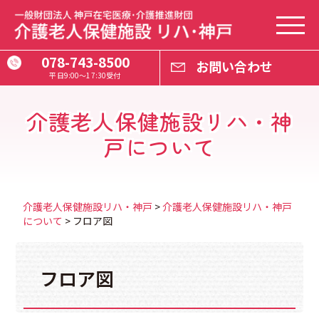
このページの本文に移動
介
護
老
人
078-743-8500
保
お問い合わせ
健
平日9:00〜17:30受付
施
設
リ
ハ･
神
介護老人保健施設リハ・神
戸
の
TO
戸について
ペ
ー
ジ
に
戻
り
ま
す
介護老人保健施設リハ・神戸
>
介護老人保健施設リハ・神戸
について
>
フロア図
フロア図