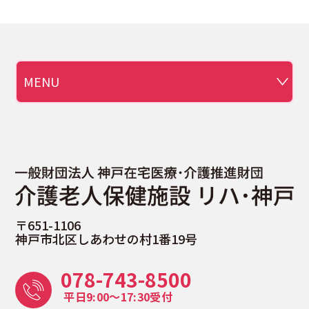
"介
〒651-1106
護
神戸市北区しあわせの村1番19号
老
人
078-743-8500
保
健
平日9:00〜17:30受付
施