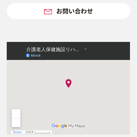
設
お問い合わせ
リ
ハ・
神
戸
の
TOP
ペ
ー
ジ
に
戻
り
ま
す