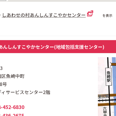
しあわせの村あんしんすこやかセンター
で
を表示
あんしんすこやかセンター
(地域包括支援センター)
3
灘区魚崎中町
18号
ディサービスセンター2階
8-4
52
-6830
-436-2675