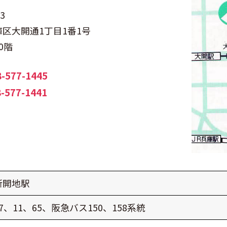
3
庫区大開通1丁目1番1号
0階
8-577-1445
-577-1441
新開地駅
7、11、65、阪急バス150、158系統