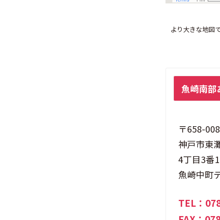
より大きな地図
魚
魚崎南部
崎
南
部
〒658-008
あ
神戸市東
ん
4丁目3番
し
魚崎中町
ん
す
TEL：
07
こ
FAX：078