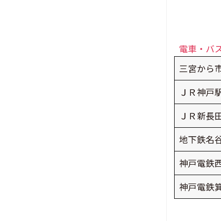
か
セ
ン
電車・バ
タ
ー
三宮から市
の
ＪＲ神戸駅
タ
イ
ＪＲ新長田
ト
地下鉄名谷
ル
神戸電鉄西
神戸電鉄箕