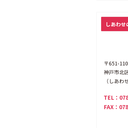
ル
し
しあわせ
あ
わ
せ
の
村
〒651-110
あ
神戸市北区
ん
（しあわ
し
ん
TEL：
07
す
FAX：078
こ
や