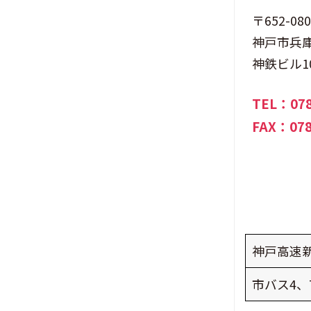
し
〒652-080
ん
神戸市兵
す
神鉄ビル1
こ
や
TEL：
07
か
FAX：078
セ
ン
タ
ー
の
神戸高速
タ
イ
市バス4、
ト