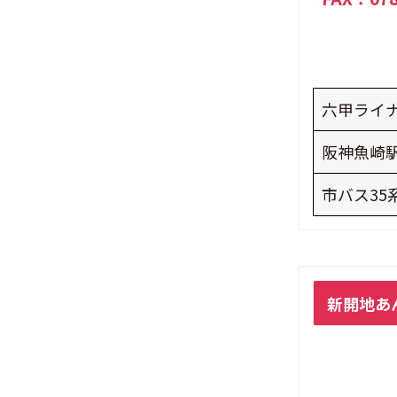
や
か
セ
ン
六甲ライ
タ
ー
阪神魚崎
の
市バス35
タ
イ
ト
新
ル
新開地
あ
開
地
あ
ん