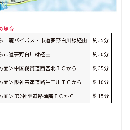
の場合
ら山麓バイパス・市道夢野白川線経由
約25分
ら市道夢野白川線経由
約20分
方面＞中国縦貫道西宮北ＩＣから
約35分
方面＞阪神高速道路生田川ＩＣから
約10分
方面＞第2神明道路須磨ＩＣから
約15分