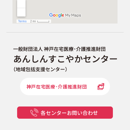
あ
ん
し
ん
神戸在宅医療･介護推進財団
す
こ
や
か
セ
ン
タ
ー
各センターお問い合わせ
（地
域
包
括
支
援