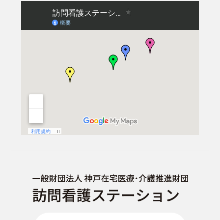
せ
の
8
お
月
知
29
ら
日
せ
(土)
8
の
月
記
27
事
日
へ
(木)
ジ
の
ャ
記
ン
事
プ
へ
ジ
ャ
ン
プ
"訪
問
看