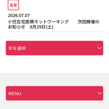
護
児
重要
ス
在
テ
宅
2026.07.07
ー
医
シ
小児在宅医療ネットワーキング 次回開催の
療
ョ
お知らせ 8月29日(土)
ネ
ン
ッ
「み
ト
ん
ワ
な
ー
の
キ
し
ン
あ
グ
わ
次
せ
回
保
開
健
催
室」
の
次
お
回
知
開
ら
催