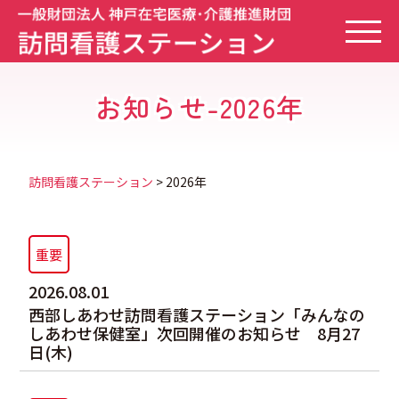
このページの本文に移動
訪
問
看
護
ス
テ
お知らせ-2026年
ー
シ
ョ
ン
の
TO
ペ
ー
ジ
訪問看護ステーション
>
2026年
に
戻
り
ま
す
西
部
重要
し
あ
2026.08.01
わ
西部しあわせ訪問看護ステーション「みんなの
せ
しあわせ保健室」次回開催のお知らせ 8月27
訪
日(木)
問
看
小